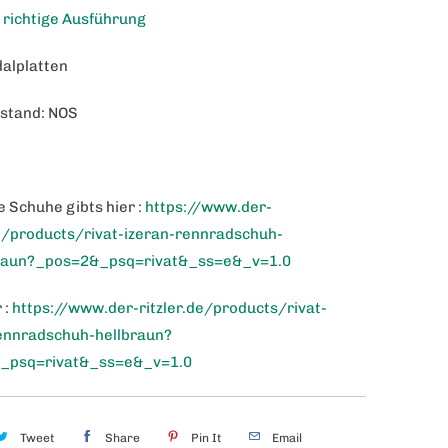
e richtige Ausführung
dalplatten
ustand: NOS
 Schuhe gibts hier :
https://www.der-
de/products/rivat-izeran-rennradschuh-
raun?_pos=2&_psq=rivat&_ss=e&_v=1.0
 :
https://www.der-ritzler.de/products/rivat-
ennradschuh-hellbraun?
_psq=rivat&_ss=e&_v=1.0
Tweet
Share
Pin It
Email