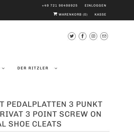
+49 721 96498925
EINLOGGEN
WARENKORB (
0
)
KASSE
DER RITZLER
T PEDALPLATTEN 3 PUNKT
RIVAT 3 POINT SCREW ON
L SHOE CLEATS