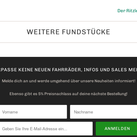
s
Der Ritzl
P
r
WEITERE FUNDSTÜCKE
o
d
u
k
t
PASSE KEINE NEUEN FAHRRÄDER, INFOS UND SALES MEH
v
Melde dich an und werde umgehend über unsere Neuheiten informiert!
e
r
Ebenso gibt es 5% Preisnachlass auf deine nächste Bestellung!
f
ü
g
b
a