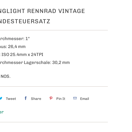
NGLIGHT RENNRAD VINTAGE
NDESTEUERSATZ
rchmesser: 1"
us: 26,4 mm
: ISO
25.4mm x 24TPI
rchmesser Lagerschale: 30,2 mm
 NOS.
Tweet
Share
Pin It
Email
er