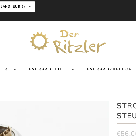
DEUTSCHLAND (EUR €)
DER
FAHRRADTEILE
FAHRRADZUBEHÖR
STRO
STE
€56,0