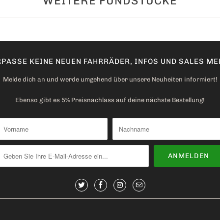
WEITERE FUNDSTÜCKE
P
r
o
d
PASSE KEINE NEUEN FAHRRÄDER, INFOS UND SALES MEH
u
k
Melde dich an und werde umgehend über unsere Neuheiten informiert!
t
Ebenso gibt es 5% Preisnachlass auf deine nächste Bestellung!
v
e
r
f
ü
g
b
a
r