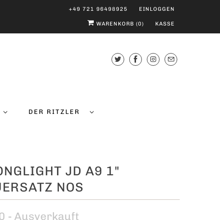
+49 721 96498925
EINLOGGEN
WARENKORB (
0
)
KASSE
DER RITZLER
NGLIGHT JD A9 1"
UERSATZ NOS
0
- Ausverkauft