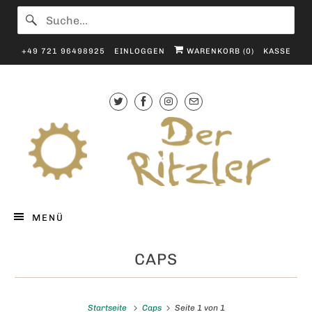
+49 721 96498925
EINLOGGEN
WARENKORB (
0
)
KASSE
MENÜ
CAPS
Startseite
Caps
Seite 1 von 1