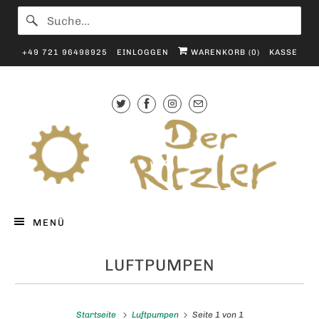
+49 721 96498925
EINLOGGEN
WARENKORB (
0
)
KASSE
MENÜ
LUFTPUMPEN
Startseite
Luftpumpen
Seite 1 von 1