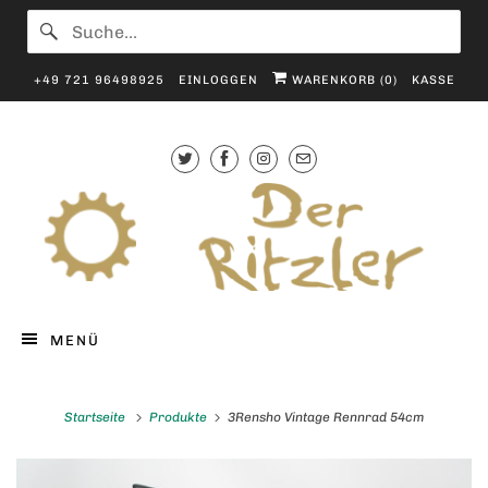
+49 721 96498925
EINLOGGEN
WARENKORB (
0
)
KASSE
MENÜ
Startseite
Produkte
3Rensho Vintage Rennrad 54cm