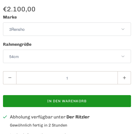
€2.100,00
Marke
Rahmengröße
A
n
z
a
IN DEN WARENKORB
h
l
Abholung verfügbar unter
Der Ritzler
Gewöhnlich fertig in 2 Stunden