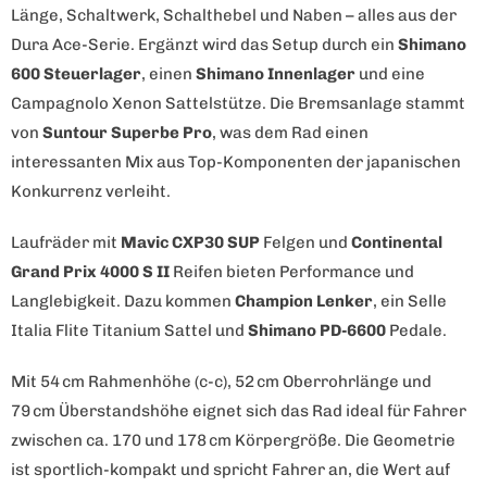
Länge, Schaltwerk, Schalthebel und Naben – alles aus der
Dura Ace-Serie. Ergänzt wird das Setup durch ein
Shimano
600 Steuerlager
, einen
Shimano Innenlager
und eine
Campagnolo Xenon Sattelstütze. Die Bremsanlage stammt
von
Suntour Superbe Pro
, was dem Rad einen
interessanten Mix aus Top-Komponenten der japanischen
Konkurrenz verleiht.
Laufräder mit
Mavic CXP30 SUP
Felgen und
Continental
Grand Prix 4000 S II
Reifen bieten Performance und
Langlebigkeit. Dazu kommen
Champion Lenker
, ein Selle
Italia Flite Titanium Sattel und
Shimano PD-6600
Pedale.
Mit 54 cm Rahmenhöhe (c-c), 52 cm Oberrohrlänge und
79 cm Überstandshöhe eignet sich das Rad ideal für Fahrer
zwischen ca. 170 und 178 cm Körpergröße. Die Geometrie
ist sportlich-kompakt und spricht Fahrer an, die Wert auf