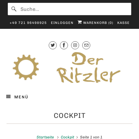
+49 721 96498925
EINLOGGEN
WARENKORB (
0
)
KASSE
MENÜ
COCKPIT
Startseite
Cockpit
Seite 1 von 1