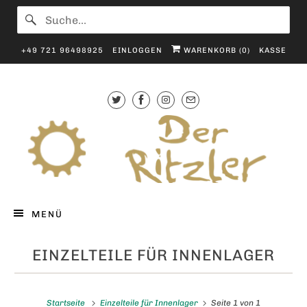
+49 721 96498925
EINLOGGEN
WARENKORB (
0
)
KASSE
MENÜ
EINZELTEILE FÜR INNENLAGER
Startseite
Einzelteile für Innenlager
Seite 1 von 1