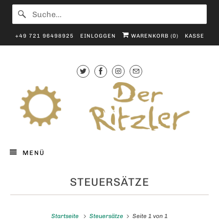
+49 721 96498925
EINLOGGEN
WARENKORB (
0
)
KASSE
MENÜ
STEUERSÄTZE
Startseite
Steuersätze
Seite 1 von 1